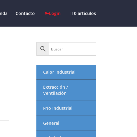
enda
Contacto
🔑Login
0 artículos
Calor Industrial
Extracción /
Ventilación
Frío Industrial
General