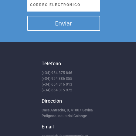
Enviar
Teléfono
(+34) 954 375 846
(+34) 954 386 355
(+34) 654 316 013
(+34) 654 315 972
Dirección
Calle Antracita, 8,
41007 Sevilla
Polígono Industrial Calonge
Email
comercial@barreroygarcia.es